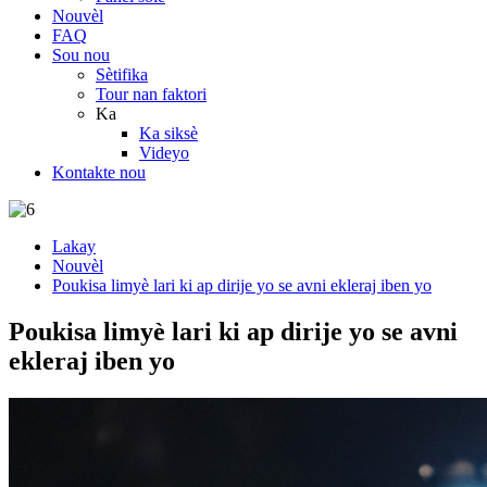
Nouvèl
FAQ
Sou nou
Sètifika
Tour nan faktori
Ka
Ka siksè
Videyo
Kontakte nou
Lakay
Nouvèl
Poukisa limyè lari ki ap dirije yo se avni ekleraj iben yo
Poukisa limyè lari ki ap dirije yo se avni
ekleraj iben yo