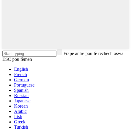
Frape antre pou fè rechèch oswa
ESC pou fèmen
English
French
German
Portuguese
Spanish
Russian
Japanese
Korean
Arabic
Irish
Greek
Turkish