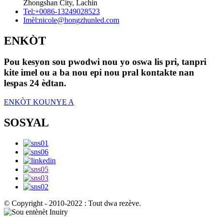
Zhongshan City, Lachin
Tel:
+0086-13249028523
Imèl:
nicole@hongzhunled.com
ENKÒT
Pou kesyon sou pwodwi nou yo oswa lis pri, tanpri
kite imel ou a ba nou epi nou pral kontakte nan
lespas 24 èdtan.
ENKÒT KOUNYE A
SOSYAL
© Copyright - 2010-2022 : Tout dwa rezève.