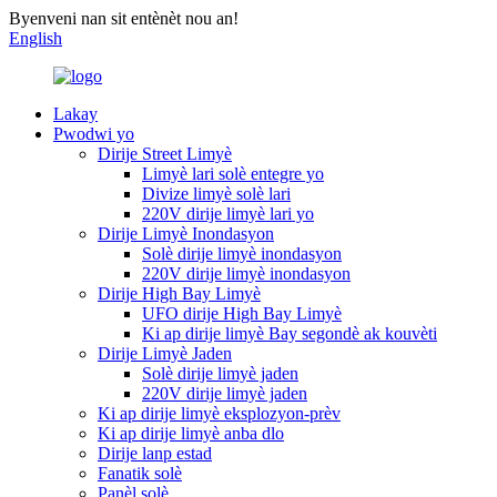
Byenveni nan sit entènèt nou an!
English
Lakay
Pwodwi yo
Dirije Street Limyè
Limyè lari solè entegre yo
Divize limyè solè lari
220V dirije limyè lari yo
Dirije Limyè Inondasyon
Solè dirije limyè inondasyon
220V dirije limyè inondasyon
Dirije High Bay Limyè
UFO dirije High Bay Limyè
Ki ap dirije limyè Bay segondè ak kouvèti
Dirije Limyè Jaden
Solè dirije limyè jaden
220V dirije limyè jaden
Ki ap dirije limyè eksplozyon-prèv
Ki ap dirije limyè anba dlo
Dirije lanp estad
Fanatik solè
Panèl solè