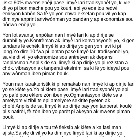
jiska 80% mwens enèji pase limyè lari tradisyonèl yo, ki vle
di yo pi bon mache pou yo kouri, epi yo ede tou redwi
emisyon kabòn.Sa fè yo yon chwa ekselan pou vil yo kap
diminye anprint anviwònman yo pandan y ap ekonomize sou
bòdwo enèji yo.
Yon lòt avantaj enpòtan nan limyè lari ki ap dirije se
durability yo.Kontrèman ak limyè lari konvansyonèl yo, ki gen
tandans fè echèk, limyè ki ap dirije yo gen yon lavi ki pi
long.Yo dire 10 fwa pi lontan pase limyè lari tradisyonèl yo,
sa vle di vil yo ekonomize sou antretyen ak depans
ranplasman.Anplis de sa, limyè ki ap dirije yo pi rezistan a
chòk, vibrasyon ak tanperati ekstrèm, sa ki fè yo ideyal pou
anviwònman iben piman bouk.
Youn nan karakteristik ki pi remakab nan limyè ki ap dirije lari
yo se klète yo.Yo pi klere pase limyè lari tradisyonèl yo epi
yo pafè pou eklere zòn iben yo.Ogmantasyon klète sa a
amelyore vizibilite epi amelyore sekirite pyeton ak
chofè.Anplis de sa, limyè ki ap dirije bay yon tanperati koulè
plis natirèl, fè zòn iben yo parèt pi akeyan ak mwens piman
bouk.
Limyè ki ap dirije a tou trè fleksib ak klète a ka fasilman
ajiste.Sa vle di vil yo ka diminye limyè lari ki ap dirije yo