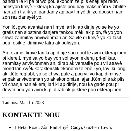
pandan lè ki pa pi wo pou ekonomize plis enèji epi redwi
polisyon limyè.Ekleraj ka ajiste pou bay maksimòm vizibilite
nan zòn trafik yo, pandan y ap bay limyè difize douser nan
zòn rezidansyèl yo.
Yon lòt gwo avantaj nan limyè lari ki ap dirije yo se ke yo
gratis nan sibstans danjere tankou mèki ak plon, fè yo yon
chwa zanmitay anviwònman an.Sa vle di limyè yo ka fasil
pou resikle, diminye fatra ak polisyon.
An rezime, limyè lari ki ap dirije san dout fè avni ekleraj iben
pi klere.Limyè sa yo bay yon solisyon ekleraj pri-efikas,
zanmitay anviwònman an, dirab ak versatile pou vil atravè
mond lan.Avèk karakteristik ekonomize enèji yo, lavi ki long
ak klète reglabl, yo se chwa pafè a pou vil yo kap diminye
enpak anviwònman yo ak ekonomize lajan.Kòm plis ak plis
vil chanje nan ekleraj lari ki ap dirije, nou ka gade pou pi
devan pou yon avni ki pi dirab ak pi klere pou ekleraj iben.
Tan pòs: Mar-15-2023
KONTAKTE NOU
1 Hetai Road, Zòn Endistriyèl Caoyi, Guzhen Town,